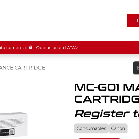
ones
Marcas
Tienda
Promociones
Recursos
Nosot
o comercial
Operación en LATAM
ANCE CARTRIDGE
MC-G01 M
CARTRID
Register t
Consumables
Canon