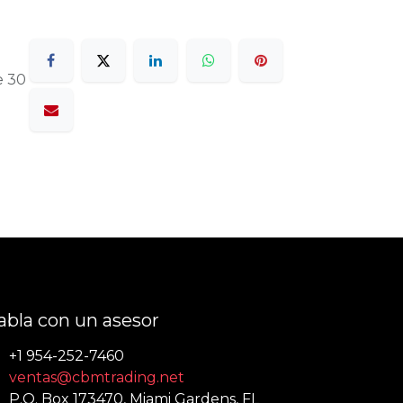
e 30
abla con un asesor
+1 954-252-7460
ventas@cbmtrading.net
P.O. Box 173470, Miami Gardens, FL