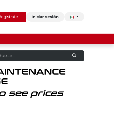
ros
Regístrate
Contacto
Iniciar sesión
AINTENANCE
GE
o see prices