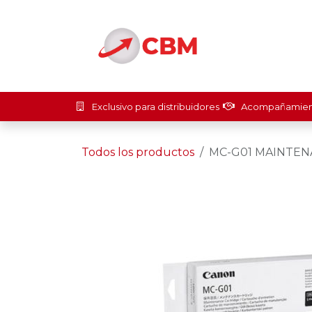
Ir al contenido
Inicio
Soluci
Exclusivo para distribuidores
Acompañamient
Todos los productos
MC-G01 MAINTEN