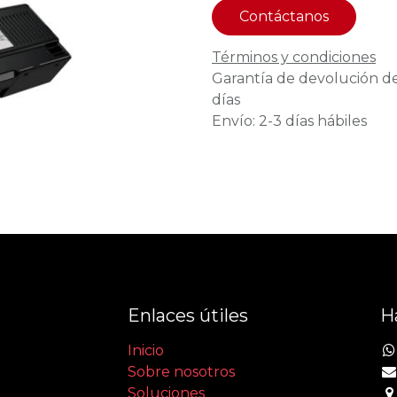
Contáctanos
Términos y condiciones
Garantía de devolución d
días
Envío: 2-3 días hábiles
Enlaces útiles
H
Inicio
Sobre nosotros
Soluciones