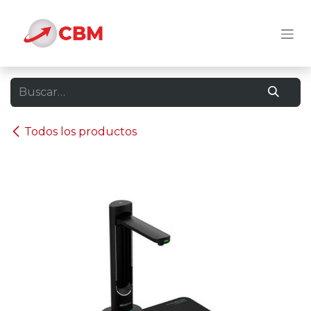
Ir al contenido
Todos los productos