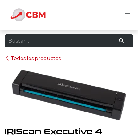
Ir al contenido
Todos los productos
IRIScan Executive 4