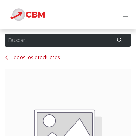
Ir al contenido
Todos los productos