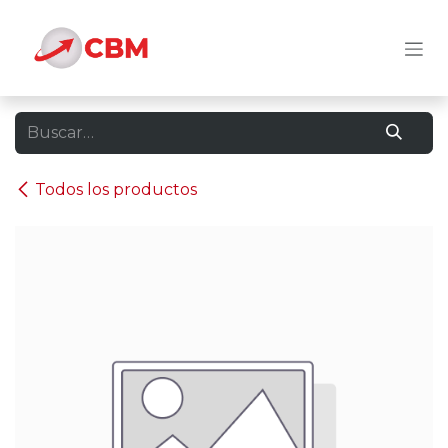
Ir al contenido
Todos los productos