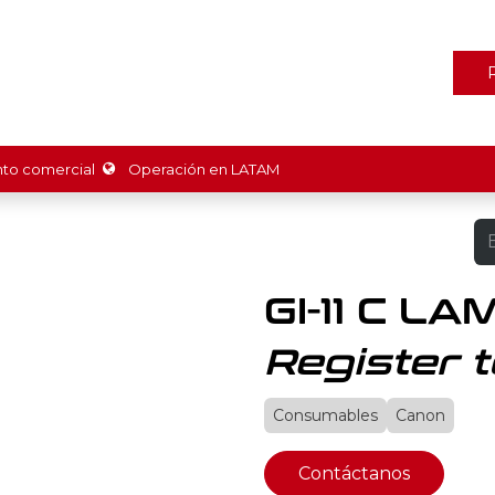
ones
Marcas
Tienda
Promociones
Recursos
Nosot
o comercial
Operación en LATAM
GI-11 C LA
Register t
Consumables
Canon
Contáctanos