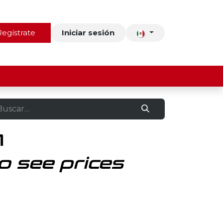
ros
Regístrate
Contacto
Iniciar sesión
M
o see prices