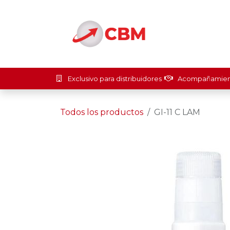
Ir al contenido
Inicio
Soluci
Exclusivo para distribuidores
Acompañamient
Todos los productos
GI-11 C LAM