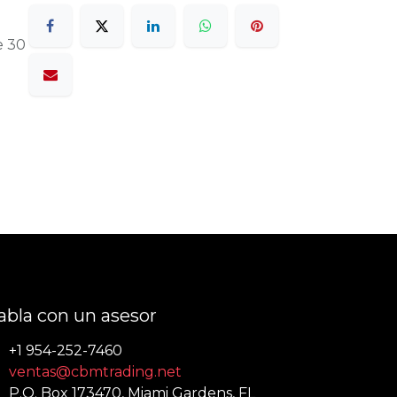
e 30
abla con un asesor
+1 954-252-7460
ventas@cbmtrading.net
P.O. Box 173470, Miami Gardens, FL