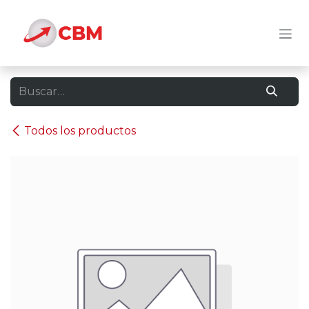
Ir al contenido
Todos los productos