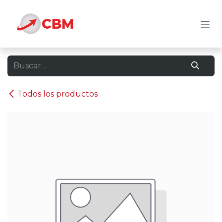
Ir al contenido
Todos los productos