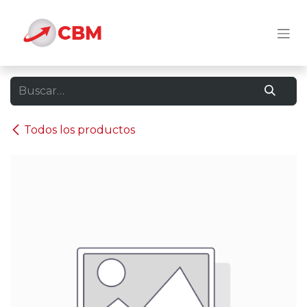
Ir al contenido
Todos los productos