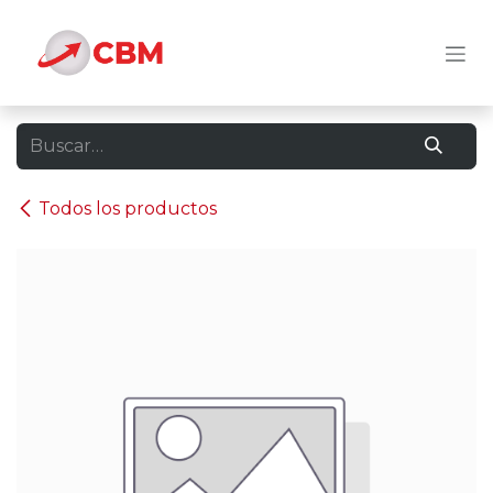
Ir al contenido
Todos los productos