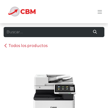
Ir al contenido
Todos los productos