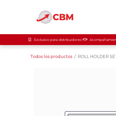
Ir al contenido
Inicio
Soluci
Exclusivo para distribuidores
Acompañamient
Todos los productos
ROLL HOLDER SET