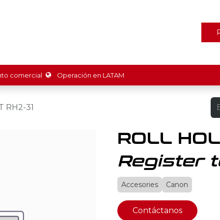
ones
Marcas
Tienda
Promociones
Recursos
Nosot
o comercial
Operación en LATAM
 RH2-31
ROLL HOL
Register t
Accesories
Canon
Contáctanos