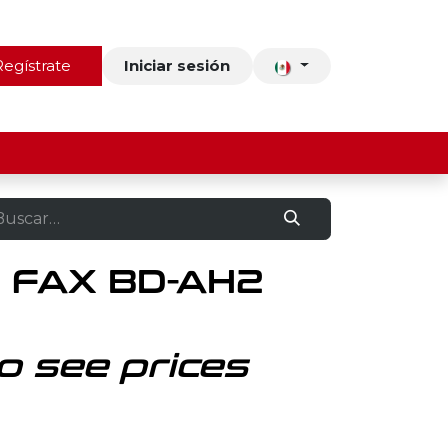
ros
Regístrate
Contacto
Iniciar sesión
 FAX BD-AH2
o see prices