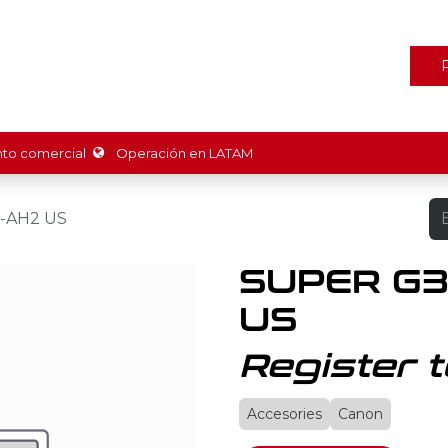
ones
Marcas
Tienda
Promociones
Recursos
Nosot
o comercial
Operación en LATAM
-AH2 US
SUPER G3
US
Register t
Accesories
Canon