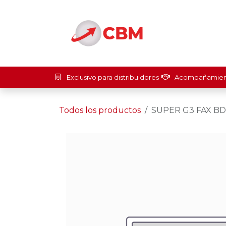
Ir al contenido
Inicio
Soluci
Exclusivo para distribuidores
Acompañamient
Todos los productos
SUPER G3 FAX BD