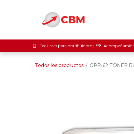
Ir al contenido
Inicio
Soluci
Exclusivo para distribuidores
Acompañamient
Todos los productos
GPR-62 TONER B