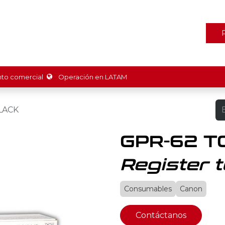
ones
Marcas
Tienda
Promociones
Recursos
Nosot
o comercial
Operación en LATAM
LACK
GPR-62 T
Register t
Consumables
Canon
Contáctanos