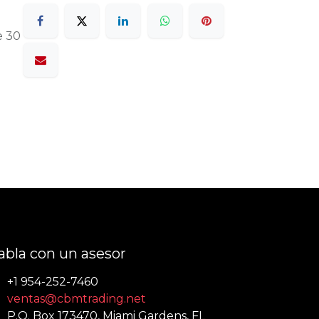
e 30
abla con un asesor
+1 954-252-7460
ventas@cbmtrading.net
P.O. Box 173470, Miami Gardens, FL