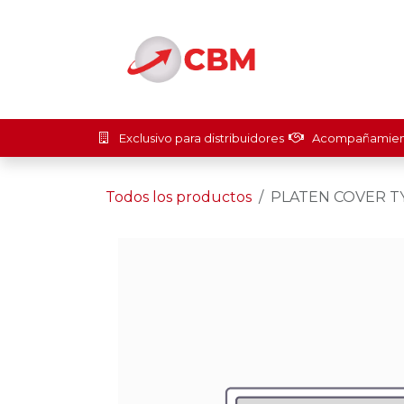
Ir al contenido
Inicio
Soluci
Exclusivo para distribuidores
Acompañamient
Todos los productos
PLATEN COVER T