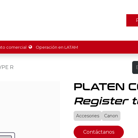
ones
Marcas
Tienda
Promociones
Recursos
Nosot
o comercial
Operación en LATAM
YPE R
PLATEN C
Register t
Accesories
Canon
Contáctanos