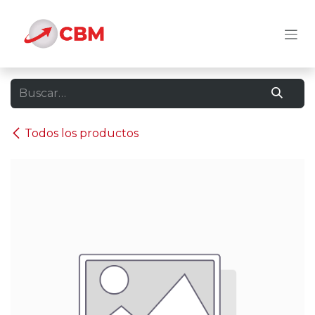
Ir al contenido
Todos los productos