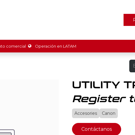
ones
Marcas
Tienda
Promociones
Recursos
Nosot
o comercial
Operación en LATAM
UTILITY T
Register t
Accesories
Canon
Contáctanos