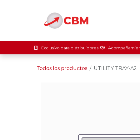
Ir al contenido
Inicio
Soluci
Exclusivo para distribuidores
Acompañamient
Todos los productos
UTILITY TRAY-A2