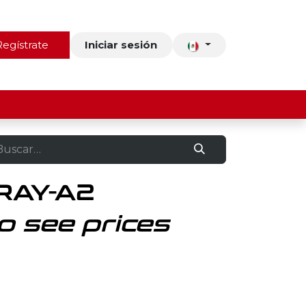
ros
Regístrate
Contacto
Iniciar sesión
RAY-A2
o see prices