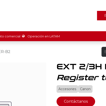
ones
Marcas
Tienda
Promociones
Recursos
Nosot
o comercial
Operación en LATAM
ER-B2
EXT 2/3H
Register t
Accesories
Canon
Contáctanos