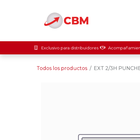
Ir al contenido
Inicio
Soluci
Exclusivo para distribuidores
Acompañamient
Todos los productos
EXT 2/3H PUNCH