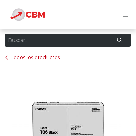
Ir al contenido
Todos los productos