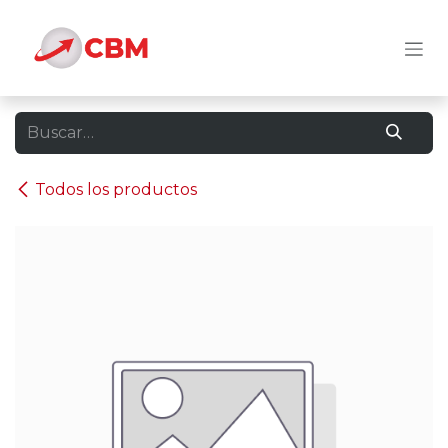
Ir al contenido
Todos los productos