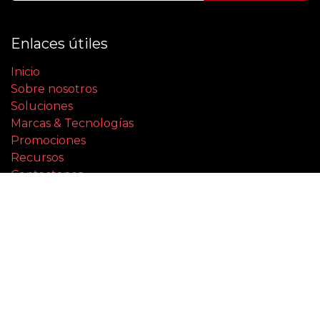
Enlaces útiles
Inicio
Sobre nosotros
Soluciones
Marcas & Tecnologías
Promociones
Recursos
Contactanos
Aviso de privacidad
Términos y Condiciones
Habla con un asesor
+1 954-252-7460