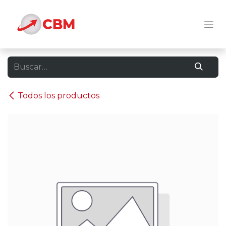
Ir al contenido
Todos los productos