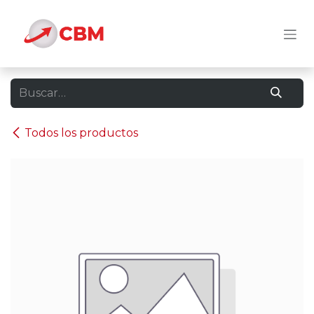
Ir al contenido
Todos los productos