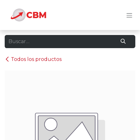
Ir al contenido
Todos los productos