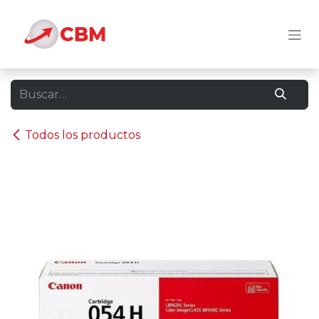
Ir al contenido
Todos los productos