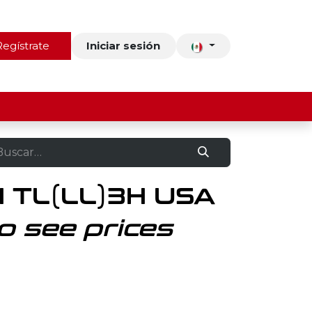
ros
Regístrate
Contacto
Iniciar sesión
 TL(LL)3H USA
o see prices