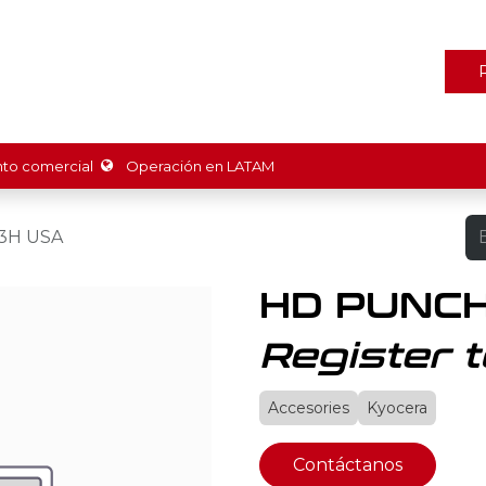
ones
Marcas
Tienda
Promociones
Recursos
Nosot
o comercial
Operación en LATAM
3H USA
HD PUNCH
Register t
Accesories
Kyocera
Contáctanos