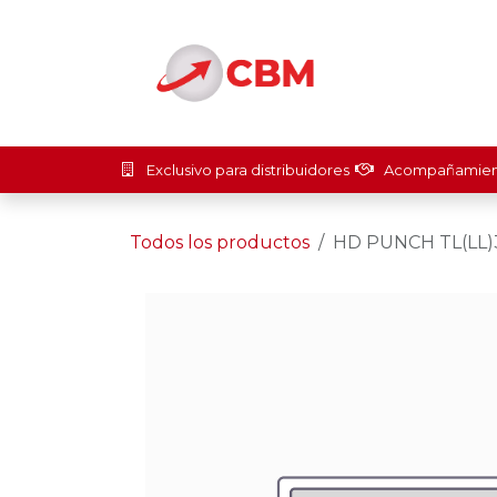
Ir al contenido
Inicio
Soluci
Exclusivo para distribuidores
Acompañamient
Todos los productos
HD PUNCH TL(LL)