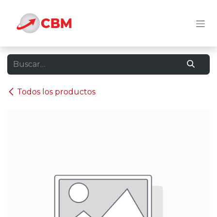
Ir al contenido
Todos los productos