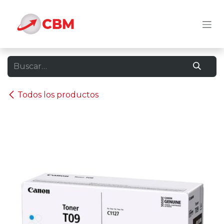
Ir al contenido
Todos los productos