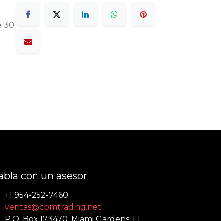
e 30
abla con un asesor
+1 954-252-7460
ventas@cbmtrading.net
P.O. Box 173470, Miami Gardens, FL