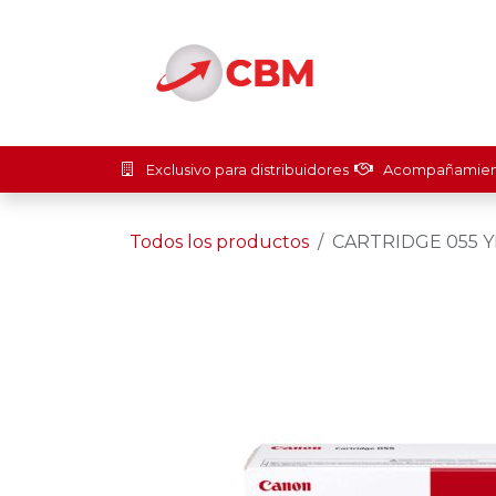
Ir al contenido
Inicio
Soluci
Exclusivo para distribuidores
Acompañamient
Todos los productos
CARTRIDGE 055 