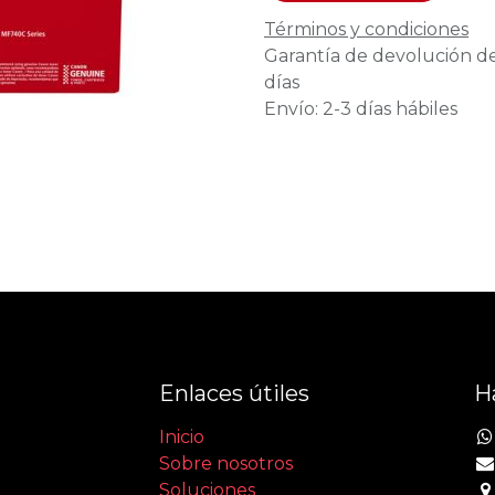
Términos y condiciones
Garantía de devolución d
días
Envío: 2-3 días hábiles
Enlaces útiles
H
Inicio
Sobre nosotros
Soluciones