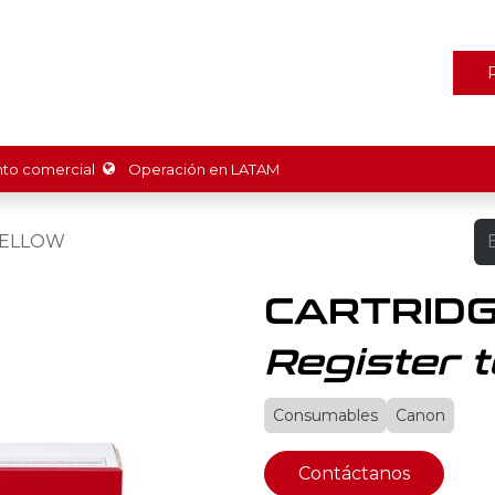
ones
Marcas
Tienda
Promociones
Recursos
Nosot
o comercial
Operación en LATAM
YELLOW
CARTRID
Register t
Consumables
Canon
Contáctanos