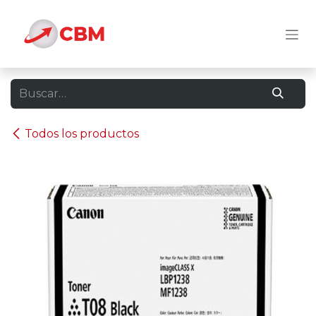
Ir al contenido
Todos los productos