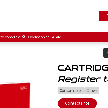
ones
Marcas
Tienda
Promociones
Recursos
Nosot
o comercial
Operación en LATAM
H
CARTRIDG
Register t
Consumables
Canon
Contáctanos