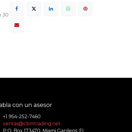
e 30
abla con un asesor
+1 954-252-7460
ventas@cbmtrading.net
P.O. Box 173470, Miami Gardens, FL