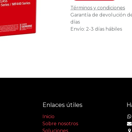
Términos y condiciones
Garantía de devolución d
días
Envío: 2-3 días hábiles
Enlaces útiles
H
Inicio
Sobre nosotros
Soluciones