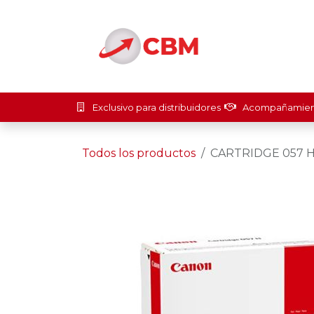
Ir al contenido
Inicio
Soluci
Exclusivo para distribuidores
Acompañamient
Todos los productos
CARTRIDGE 057 