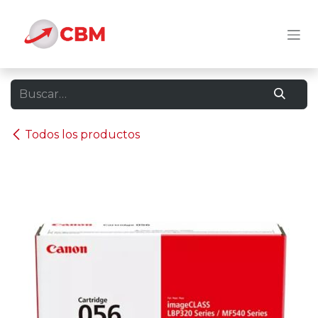
Ir al contenido
Todos los productos