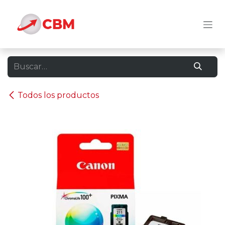
Ir al contenido
Todos los productos