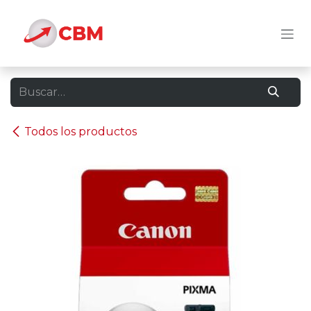
Ir al contenido
Todos los productos