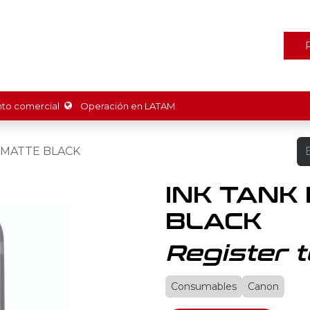
ones
Marcas
Tienda
Promociones
Recursos
Nosot
o comercial
Operación en LATAM
3 MATTE BLACK
INK TANK
BLACK
Register t
Consumables
Canon