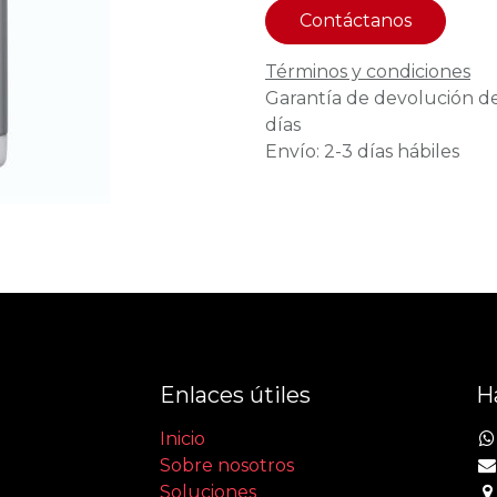
Contáctanos
Términos y condiciones
Garantía de devolución d
días
Envío: 2-3 días hábiles
Enlaces útiles
H
Inicio
Sobre nosotros
Soluciones