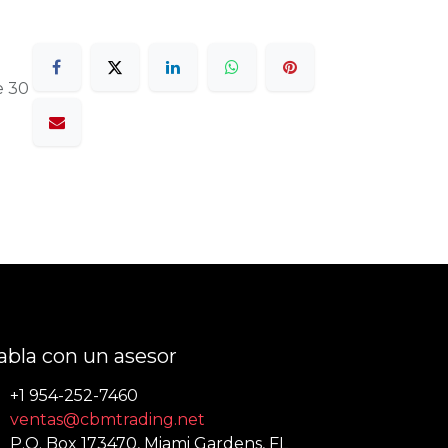
e 30
abla con un asesor
+1 954-252-7460
ventas@cbmtrading.net
P.O. Box 173470, Miami Gardens, FL