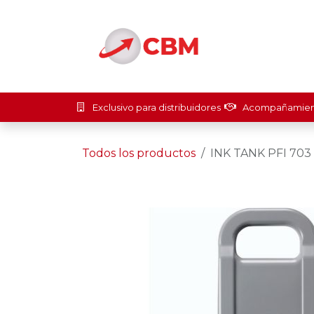
Ir al contenido
Inicio
Soluci
Exclusivo para distribuidores
Acompañamient
Todos los productos
INK TANK PFI 70