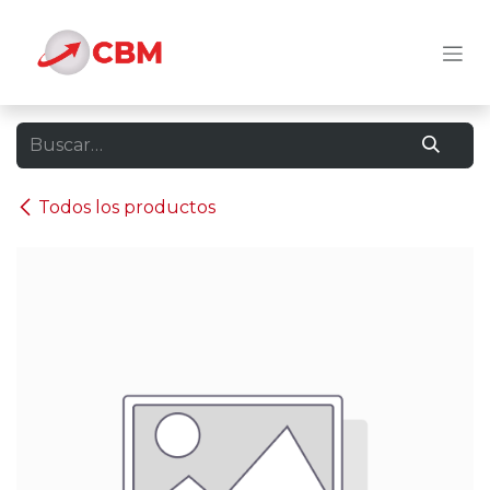
Ir al contenido
Todos los productos