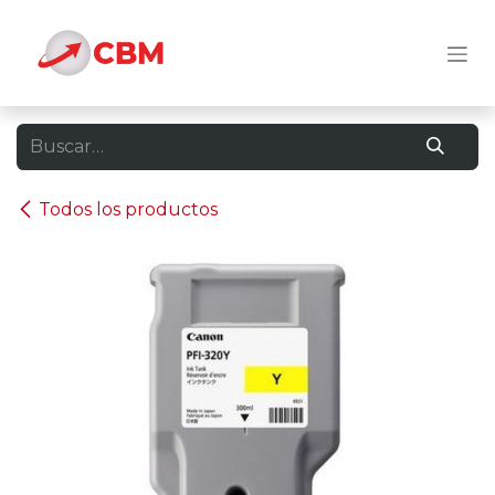
Ir al contenido
Todos los productos