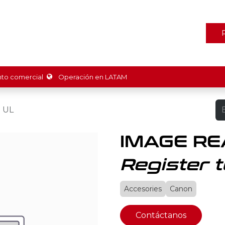
ones
Marcas
Tienda
Promociones
Recursos
Nosot
o comercial
Operación en LATAM
 UL
IMAGE RE
Register t
Accesories
Canon
Contáctanos