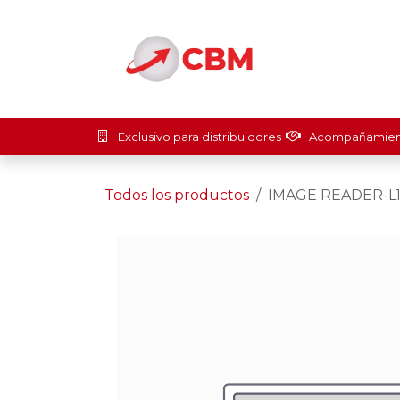
Ir al contenido
Inicio
Soluci
Exclusivo para distribuidores
Acompañamient
Todos los productos
IMAGE READER-L1