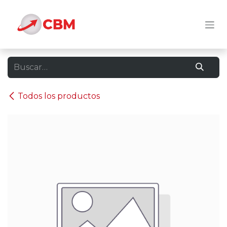
Ir al contenido
Todos los productos