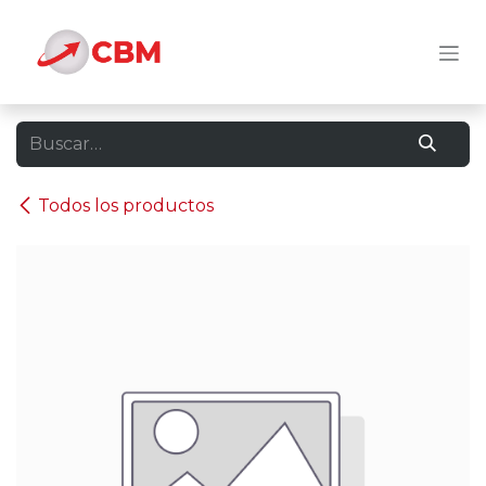
Ir al contenido
Todos los productos