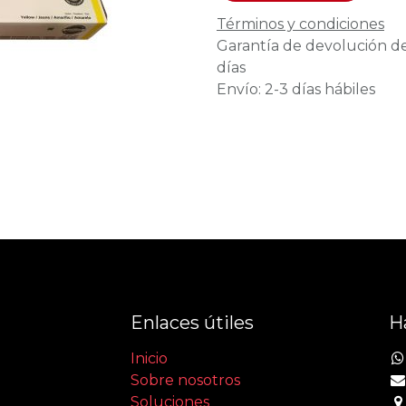
Términos y condiciones
Garantía de devolución d
días
Envío: 2-3 días hábiles
Enlaces útiles
H
Inicio
Sobre nosotros
Soluciones