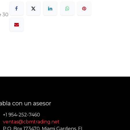
e 30
abla con un asesor
+1 954-252-7460
ventas@cbmtrading.net
P.O. Box 173470, Miami Gardens, FL