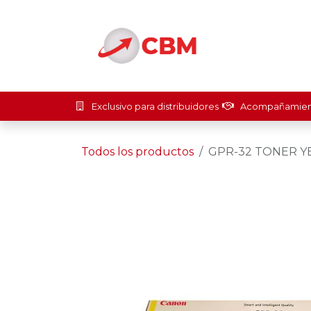
Ir al contenido
Inicio
Soluci
Exclusivo para distribuidores
Acompañamient
Todos los productos
GPR-32 TONER 