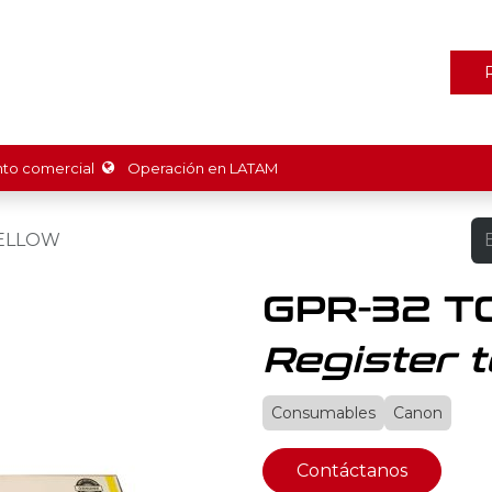
ones
Marcas
Tienda
Promociones
Recursos
Nosot
o comercial
Operación en LATAM
YELLOW
GPR-32 
Register t
Consumables
Canon
Contáctanos