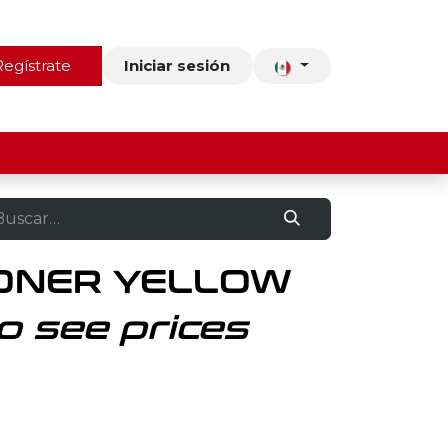
ros
Regístrate
Contacto
Iniciar sesión
TONER YELLOW
o see prices