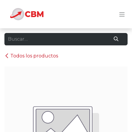
Ir al contenido
Todos los productos