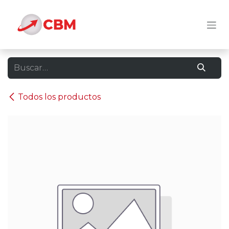
Ir al contenido
Todos los productos