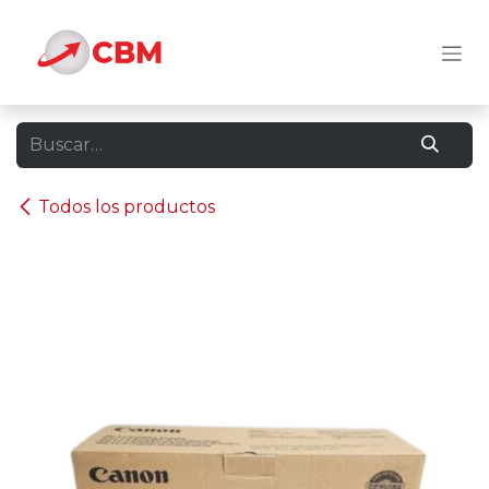
Ir al contenido
Todos los productos