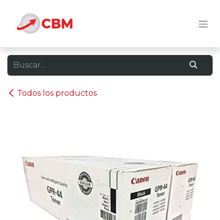
Ir al contenido
Todos los productos