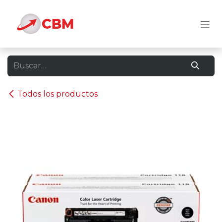
Ir al contenido
Todos los productos