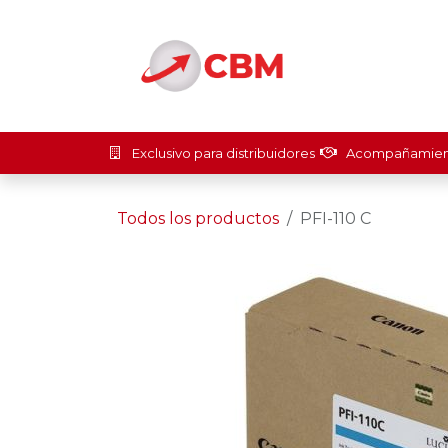
Ir al contenido
Inicio
Soluci
Exclusivo para distribuidores
Acompañamient
Todos los productos
PFI-110 C