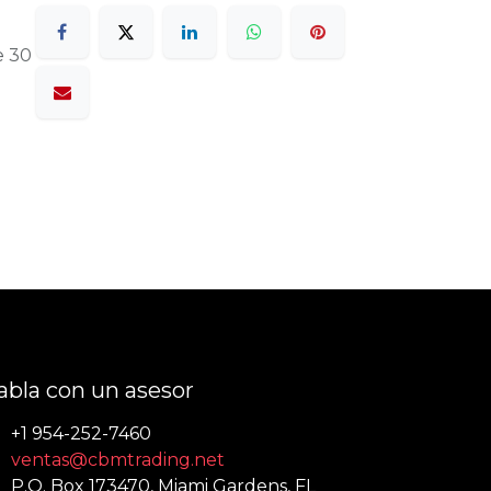
e 30
abla con un asesor
+1 954-252-7460
ventas@cbmtrading.net
P.O. Box 173470, Miami Gardens, FL