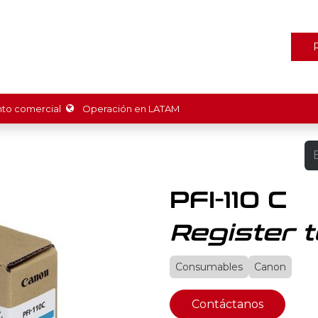
ones
Marcas
Tienda
Promociones
Recursos
Nosot
o comercial
Operación en LATAM
PFI-110 C
Register t
Consumables
Canon
Contáctanos