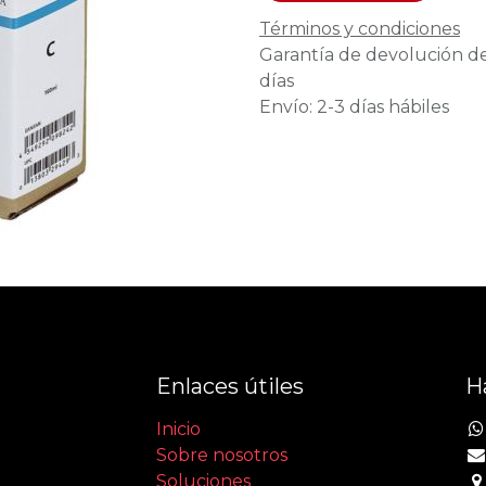
Términos y condiciones
Garantía de devolución d
días
Envío: 2-3 días hábiles
Enlaces útiles
H
Inicio
Sobre nosotros
Soluciones