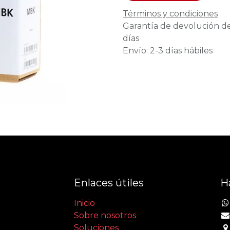
Términos y condiciones
Garantía de devolución d
días
Envío: 2-3 días hábiles
Enlaces útiles
H
Inicio
Sobre nosotros
Soluciones