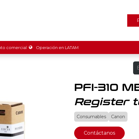
ones
Marcas
Tienda
Promociones
Recursos
Nosot
o comercial
Operación en LATAM
PFI-310 M
Register t
Consumables
Canon
Contáctanos