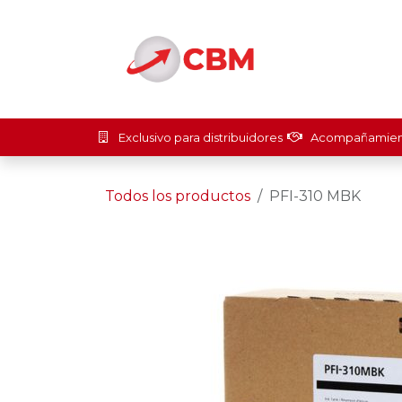
Ir al contenido
Inicio
Soluci
Exclusivo para distribuidores
Acompañamient
Todos los productos
PFI-310 MBK