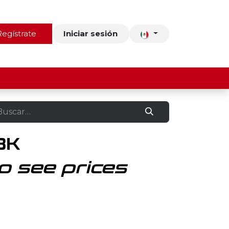
ros
Regístrate
Contacto
Iniciar sesión
BK
o see prices