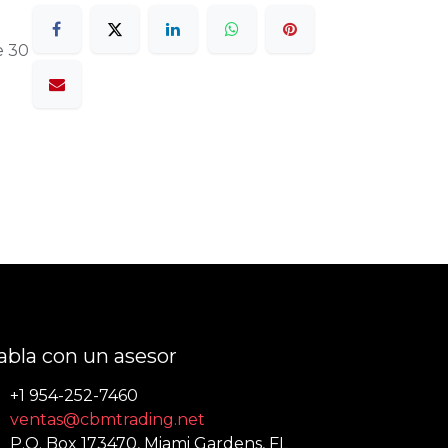
e 30
abla con un asesor
+1 954-252-7460
ventas@cbmtrading.net
P.O. Box 173470, Miami Gardens, FL