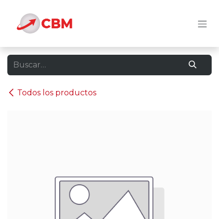
Ir al contenido
Todos los productos