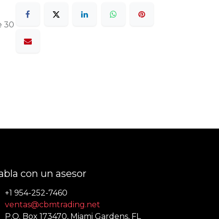
e 30
abla con un asesor
+1 954-252-7460
ventas@cbmtrading.net
P.O. Box 173470, Miami Gardens, FL