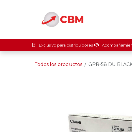
Ir al contenido
Inicio
Soluci
Exclusivo para distribuidores
Acompañamient
Todos los productos
GPR-58 DU BLAC