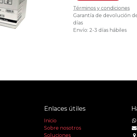
Términos y condiciones
Garantía de devolución d
días
Envío: 2-3 días hábiles
Enlaces útiles
H
Inicio
Sobre nosotros
Soluciones