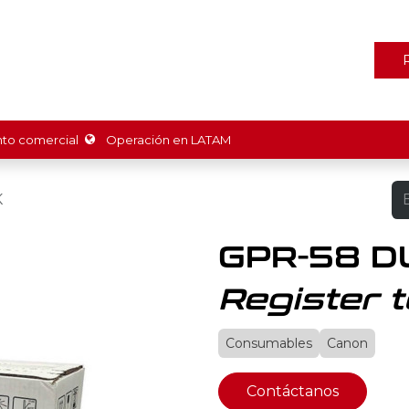
ones
Marcas
Tienda
Promociones
Recursos
Nosot
o comercial
Operación en LATAM
K
GPR-58 D
Register t
Consumables
Canon
Contáctanos