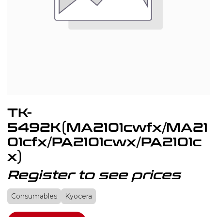
TK-
5492K(MA2101cwfx/MA21
01cfx/PA2101cwx/PA2101c
x)
Register to see prices
Consumables
Kyocera