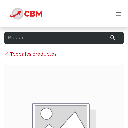
Ir al contenido
Todos los productos